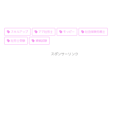
スキルアップ
ママ社労士
モッピー
社会保険労務士
社労士受験
資格試験
スポンサーリンク