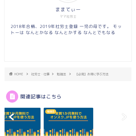
ままてぃー
ママ社労士
2018年合格、2019年社労士登録 一児の母です。 モッ
トーは なんとかなる なんとかする なんとでもなる
HOME
社労士・仕事
勉強法
【必見】お得に学ぶ方法
関連記事はこちら
法
勉強法