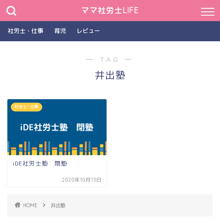
ママ社労士LIFE
社労士・仕事
育児
レビュー
― TAG ―
井出塾
社労士・仕事
iDE社労士塾 閉塾
2020年10月13日
HOME
井出塾