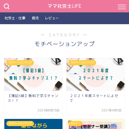
ママ社労士LIFE
社労士・仕事
育児
レビュー
― CATEGORY ―
モチベーションアップ
モチベーションアップ
モチベーションアップ
【簿記3級】無料で学ぶチャン
２０２１年度スタートによせ
ス！？
て
2023年8月15日
2021年4月5日
モチベーションアップ
セミナー