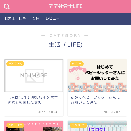
ママ社労士LIFE
社労士・仕事
育児
レビュー
― CATEGORY ―
生活（LIFE)
生活（LIFE)
レビュー
【苦節15年】親知らずを大学
初めてベビーシッターさんに
病院で抜歯した話①
お願いしてみた
2022年7月24日
2021年7月3日
生活（LIFE)
生活（LIFE)