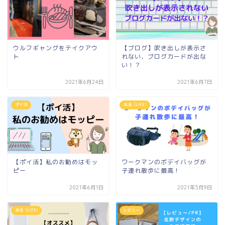
ウルフギャングをテイクアウ
【ブログ】吹き出しが表示さ
ト
れない、ブログカードが出な
い！？
2021年6月24日
2021年6月7日
ポイ活
生活（LIFE)
【ポイ活】私のお勧めはモッ
ワークマンのボデイバッグが
ピー
子連れ散歩に最高！
2021年6月1日
2021年5月9日
生活（LIFE)
レビュー